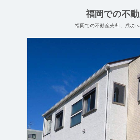
コ
ン
福岡での不動
テ
ン
福岡での不動産売却、成功へ
ツ
へ
ス
キ
ッ
プ