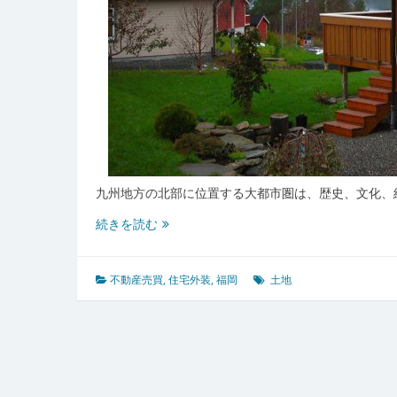
九州地方の北部に位置する大都市圏は、歴史、文化、
福
続きを読む
岡
に
お
不動産売買
,
住宅外装
,
福岡
土地
け
る
歴
史
と
未